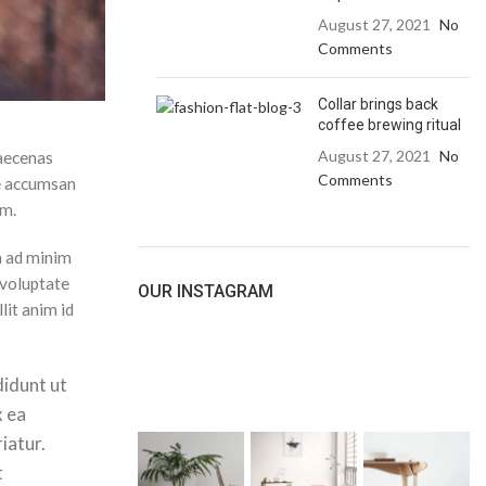
August 27, 2021
No
Comments
Collar brings back
coffee brewing ritual
August 27, 2021
No
Maecenas
Comments
ue accumsan
um.
m ad minim
 voluptate
OUR INSTAGRAM
lit anim id
didunt ut
x ea
iatur.
t