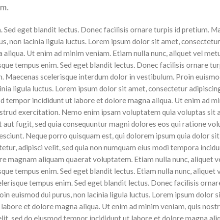
em.
. Sed eget blandit lectus. Donec facilisis ornare turpis id pretium. 
s, non lacinia ligula luctus. Lorem ipsum dolor sit amet, consectetur
na aliqua. Ut enim ad minim veniam.
Etiam nulla nunc, aliquet vel met
sque tempus enim. Sed eget blandit lectus. Donec facilisis ornare tur
. Maecenas scelerisque interdum dolor in vestibulum. Proin euismod
inia ligula luctus. Lorem ipsum dolor sit amet, consectetur adipiscing
 tempor incididunt ut labore et dolore magna aliqua. Ut enim ad m
ostrud exercitation. Nemo enim ipsam voluptatem quia voluptas sit 
t aut fugit, sed quia consequuntur magni dolores eos qui ratione vo
esciunt. Neque porro quisquam est, qui dolorem ipsum quia dolor sit
etur, adipisci velit, sed quia non numquam eius modi tempora incidu
re magnam aliquam quaerat voluptatem. Etiam nulla nunc, aliquet v
sque tempus enim. Sed eget blandit lectus. Etiam nulla nunc, aliquet
elerisque tempus enim. Sed eget blandit lectus. Donec facilisis ornare
in euismod dui purus, non lacinia ligula luctus. Lorem ipsum dolor s
t labore et dolore magna aliqua. Ut enim ad minim veniam, quis nost
elit, sed do eiusmod tempor incididunt ut labore et dolore magna ali