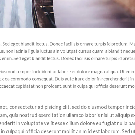
. Sed eget blandit lectus. Donec facilisis ornare turpis id pretium. 
s, non lacinia ligula luctus aIn volutpat cursus quam, a blandit neq
 enim. Sed eget blandit lectus. Donec facilisis ornare turpis id preti
 eiusmod tempor incididunt ut labore et dolore magna aliqua. Ut eni
p ex ea commodo consequat. Duis aute irure dolor in reprehenderit in
occaecat cupidatat non proident, sunt in culpa qui officia deserunt mol
et, consectetur adipisicing elit, sed do eiusmod tempor inci
m, quis nostrud exercitation ullamco laboris nisi ut aliquip e
erit in voluptate velit esse cillum dolore eu fugiat nulla par
in culpaqui officia deserunt mollit anim id est laborum. Sed u