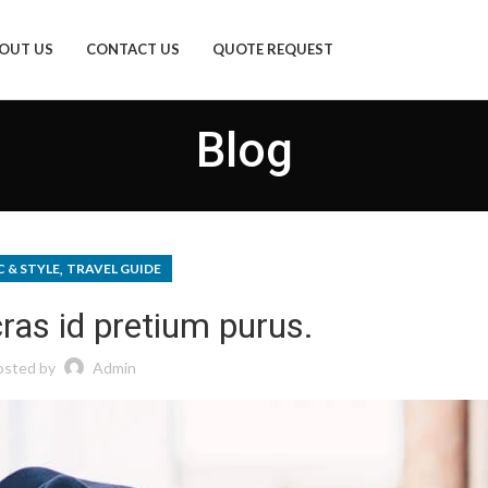
OUT US
CONTACT US
QUOTE REQUEST
Blog
,
 & STYLE
TRAVEL GUIDE
ras id pretium purus.
osted by
Admin