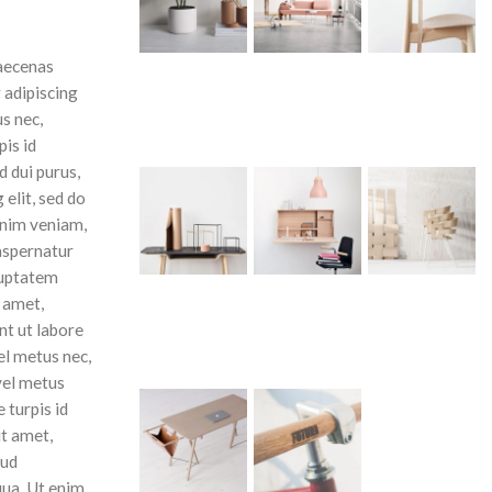
Maecenas
 adipiscing
us nec,
pis id
 dui purus,
 elit, sed do
inim veniam,
aspernatur
luptatem
 amet,
nt ut labore
el metus nec,
 vel metus
 turpis id
it amet,
rud
qua. Ut enim