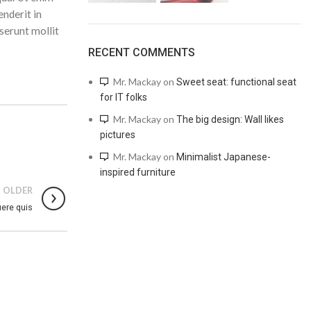
enderit in
eserunt mollit
RECENT COMMENTS
Mr. Mackay
on
Sweet seat: functional seat
for IT folks
Mr. Mackay
on
The big design: Wall likes
pictures
Mr. Mackay
on
Minimalist Japanese-
inspired furniture
OLDER
uere quis