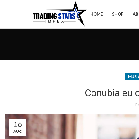
HOME
SHOP
AB
MUSIC
Conubia eu c
P
16
AUG