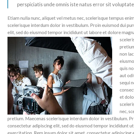
perspiciatis unde omnis iste natus error sit voluptat
Etiam nulla nunc, aliquet vel metus nec, scelerisque tempus enim
scelerisque interdum dolor in vestibulum. Proin euismod dui puru
elit, sed do eiusmod tempor incididunt ut labore et dolore mag
sceleri
pretium
non lac
eiusmod
quis n
aut odi
sequi n
consect
et dolo
sceleri
nec, sc
pretium. Maecenas scelerisque interdum dolor in vestibulum. Pro
consectetur adipiscing elit, sed do eiusmod tempor incididunt u
exercitation. Rem ipsum dolor sit amet, consectetur adipiscing 